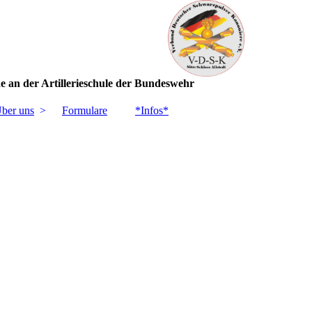
hen Schießsport Union e.V.
ieschule der Bundeswehr
ber uns
Formulare
*Infos*