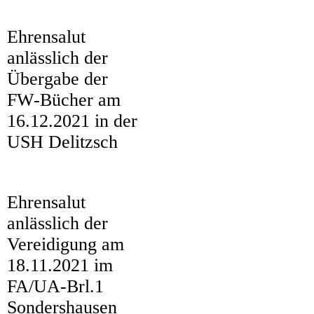
Ehrensalut
anlässlich der
1
Übergabe der
2
FW-Bücher am
3
16.12.2021 in der
4
USH Delitzsch
5
Ehrensalut
1
anlässlich der
10
Vereidigung am
18.11.2021 im
11
FA/UA-Brl.1
12
Sondershausen