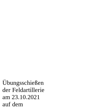
13
2
3
4
5
6
7
8
9
Übungsschießen
DSCF0166
der Feldartillerie
DSCF0167
am 23.10.2021
auf dem
DSCF0170 (2)