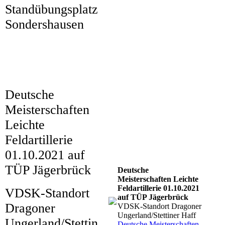
Standübungsplatz
DSCF0183 (2)
Sondershausen
DSCF0180
DSCF0175
DSCF0171
Deutsche
02_20211001_132726_1
Meisterschaften
03_20211001_121539_1
Leichte
Feldartillerie
04_20211001_091406_1
01.10.2021 auf
05_20211001_100007_1
TÜP Jägerbrück
Deutsche
Meisterschaften Leichte
Feldartillerie 01.10.2021
VDSK-Standort
auf TÜP Jägerbrück
Dragoner
VDSK-Standort Dragoner
Ungerland/Stettiner Haff
Ungerland/Stettin
Deutsche Meisterschaften -