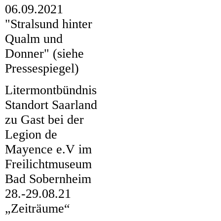
06.09.2021
01_FB_IMG_163084957989
"Stralsund hinter
2
Qualm und
01_IMG-20210905-WA0039
Donner" (siehe
IMG-20210905-WA0049
Pressespiegel)
Litermontbündnis
1
Standort Saarland
2
zu Gast bei der
Legion de
3
Mayence e.V im
4
Freilichtmuseum
5
Bad Sobernheim
6
28.-29.08.21
7
„Zeiträume“