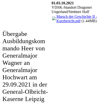
01.03.10.2021
VDSK-Standort Dragoner
Ungerland/Stettiner Haff
Marsch der Geschichte II -
Kurzbericht.pdf
(1.44MB)
Übergabe
IMG_0004 (3)
Ausbildungskom
IMG_0007
mando Heer
von
Generalmajor
IMG_0013 (2)
Wagner
an
IMG_0023 (2)
Generalmajor
IMG_0033 (3)
Hochwart am
IMG_0041 (2)
29.09.2021 in der
IMG_0043 (2)
General-Olbricht-
Kaserne Leipzig
IMG_0045 (3)
IMG_0046 (2)