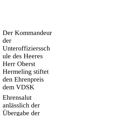
IMG_0052 (2)
Leipzig 29.09
Der Kommandeur
Hermeling
der
IMG_0001 (2)
Unteroffizierssch
ule des Heeres
Herr Oberst
Hermeling stiftet
den Ehrenpreis
dem VDSK
Ehrensalut
20210922_185038 (2)
anlässlich der
20210922_193125 (2)
Übergabe der