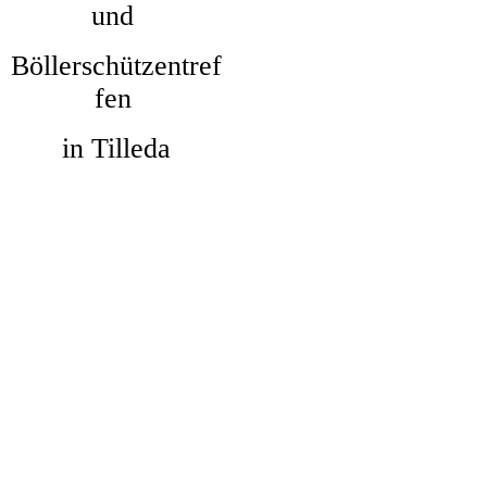
und
IMG_0003
Böllerschützentref
IMG_0021
fen
IMG_0024
in Tilleda
IMG_0027
IMG_0032
IMG_0034
IMG_0035
IMG_0037
P1040527
P1040554
ms21_7234 tilleda königspfalz
böllertreffen
ms21_7236 tilleda königspfalz