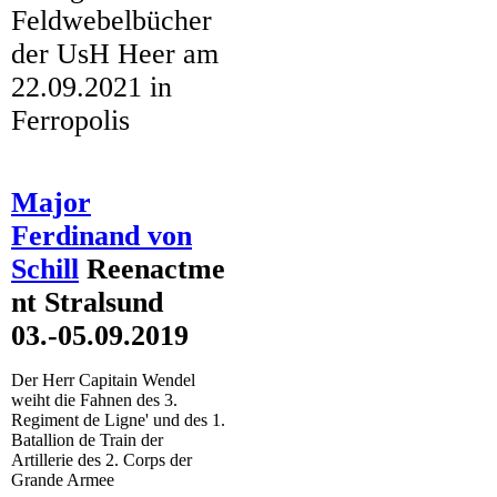
Feldwebelbücher
20210922_193320
der UsH Heer am
20210922_193840 (2)
22.09.2021 in
20210922_195600 (2)
Ferropolis
20210922_195711 (2)
Major
IMG-20210910-WA0018
Ferdinand von
IMG-20210910-WA0017
Schill
Reenactme
nt Stralsund
IMG-20210910-WA0015
03.-05.09.2019
Der Herr Capitain Wendel
weiht die Fahnen des 3.
Regiment de Ligne' und des 1.
Batallion de Train der
Artillerie des 2. Corps der
Grande Armee